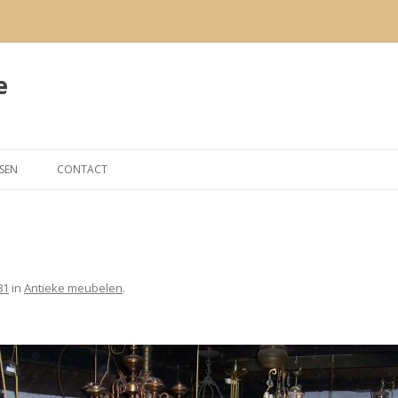
e
Spring
naar
RSEN
CONTACT
de
inhoud
81
in
Antieke meubelen
.