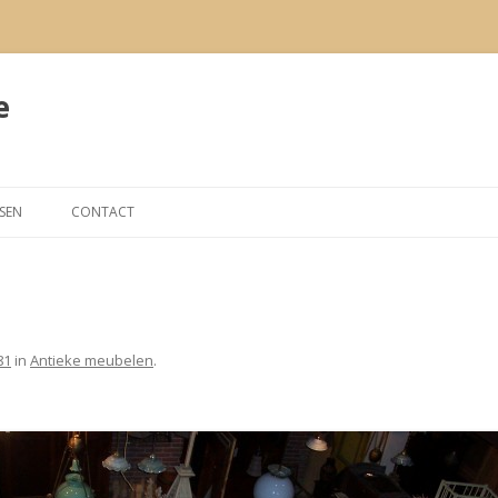
e
Spring
naar
RSEN
CONTACT
de
inhoud
81
in
Antieke meubelen
.