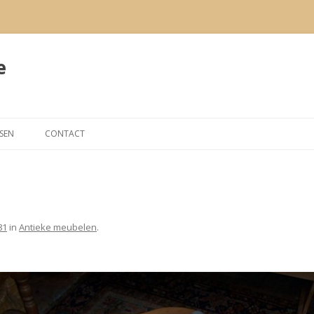
e
Spring
naar
RSEN
CONTACT
de
inhoud
81
in
Antieke meubelen
.